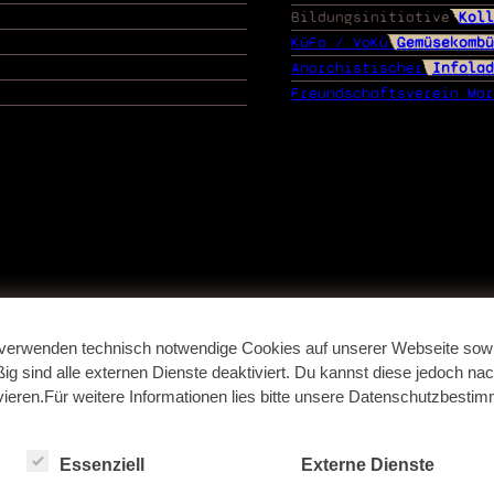
Bildungsinitiative
Koll
KüFa / VoKü
Gemüsekombü
Anarchistischer
Infolad
Freundschaftsverein Mar
verwenden technisch notwendige Cookies auf unserer Webseite sowi
g sind alle externen Dienste deaktiviert. Du kannst diese jedoch nac
ivieren.Für weitere Informationen lies bitte unsere Datenschutzbesti
Essenziell
Externe Dienste