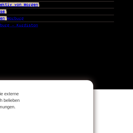
ektiv von Morgen
se
en
Marburg
burg – Kurdistan
e externe
h belieben
mmungen.