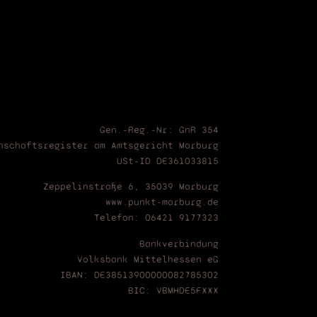
Gen.-Reg.-Nr: GnR 354
nschaftsregister am Amtsgericht Marburg
USt-ID DE361033815
Zeppelinstraße 6, 35039 Marburg
www.punkt-marburg.de
Telefon: 06421 9177323
Bankverbindung
Volksbank Mittelhessen eG
IBAN: DE38513900000082785302
BIC: VBMHDE5FXXX