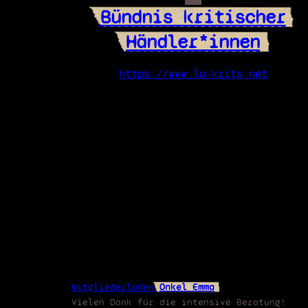
Bündnis kritischer
Händler*innen
https://www.la-krits.net
Mitgliederladen
Onkel Emma
Vielen Dank für die intensive Beratung!