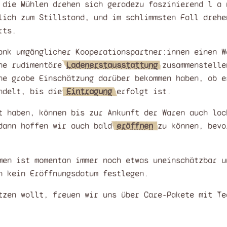
 die Mühlen drehen sich geradezu faszinierend l a 
lich zum Stillstand, und im schlimmsten Fall drehe
rts.
ank umgänglicher Kooperationspartner:innen einen W
ine rudimentäre
Ladenerstausstattung
zusammenstelle
ne grobe Einschätzung darüber bekommen haben, ob e
andelt, bis die
Eintragung
erfolgt ist.
t haben, können bis zur Ankunft der Waren auch loc
 dann hoffen wir auch bald
eröffnen
zu können, bevo
men ist momentan immer noch etwas uneinschätzbar u
h kein Eröffnungsdatum festlegen.
tzen wollt, freuen wir uns über Care-Pakete mit Te