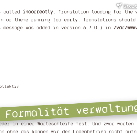
Star
as called
incorrectly
. Translation loading for the
in or theme running too early. Translations shoul
s message was added in version 6.7.0.) in
/var/www
ollektiv
 Formalität verwaltun
eder in einer Warteschleife fest. Und zwar warten 
nn ohne das können wir den Ladenbetrieb nicht aufn