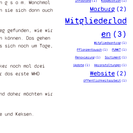
Infostand
(1)
Kooperation
(1)
n g s a m. Manchmal
Marburg
(2)
n sie sich dann auch
Mitgliederlad
eg gefunden, wie wir
en
(3)
n können. Das gehen
Mitgliedsantrag
(1)
s sich noch um Tage,
Pflanzentausch
(1)
PUNKT
(1)
Renovierung
(1)
Sortiment
(1)
ker noch mal drei
Update
(1)
Veranstaltungen
(1)
Website
(2)
r das erste MHD
öffentlichkeitsarbeit
(1)
nd daher möchten wir
e und Keksen.