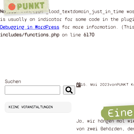
Notice
: Function _load_textdomain_just_in_time w
is usually an indicator for some code in the plug
Debugging in WordPress
for more information. (Thi
includes/functions.php
on line
6170
Zum
Inhalt
springen
Suchen
15. Mai 2023
von
PUNKT K
Eine
KEINE VERANSTALTUNGEN
Ja, wir hängen mal wi
von zwei Behörden, de