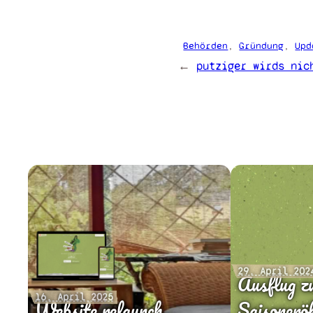
Behörden
, 
Gründung
, 
Upd
←
putziger wirds nic
29. April 202
Ausflug z
16. April 2025
Website relaunch
Saisoneröf