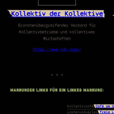
Kollektiv der Kollektive
Branchenübergreifender Verband für
Kollektivbetriebe und kollektives
Wirtschaften
https://www.kdk.coop/
Marburger Links für ein linkes Marburg:
Kollektivcafé
Café am G
Lastenradverlei
freie L