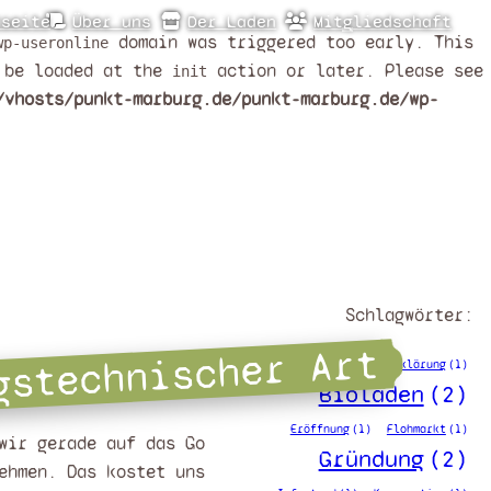
tseite
Über uns
Der Laden
Mitgliedschaft
domain was triggered too early. This
wp-useronline
d be loaded at the
action or later. Please see
init
/vhosts/punkt-marburg.de/punkt-marburg.de/wp-
Schlagwörter:
gstechnischer Art
Behörden
(1)
Beitrittserklärung
(1)
Bioladen
(2)
Eröffnung
(1)
Flohmarkt
(1)
wir gerade auf das Go
Gründung
(2)
ehmen. Das kostet uns