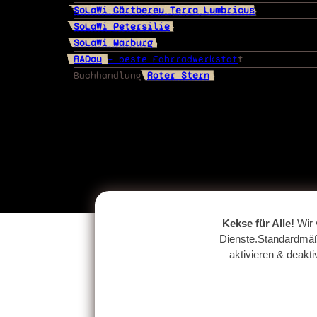
SoLaWi Gärtbereu Terra Lumbricus
SoLaWi Petersilie
SoLaWi Marburg
RADau
– beste Fahrradwerkstat
t
Buchhandlung
Roter Stern
Kekse für Alle!
Wir 
Dienste.Standardmäßi
aktivieren & deakt