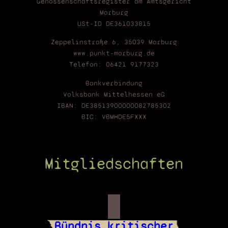
Genossenschaftsregister am Amtsgericht
Marburg
USt-ID DE361033815
Zeppelinstraße 6, 35039 Marburg
www.punkt-marburg.de
Telefon: 06421 9177323
Bankverbindung
Volksbank Mittelhessen eG
IBAN: DE38513900000082785302
BIC: VBMHDE5FXXX
Mitgliedschaften
Bündnis kritischer