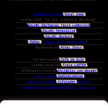
Mitgliederladen
Onkel Emma
Vielen Dank für die intensive Beratung!
SoLaWi Gärtbereu Terra Lumbricus
SoLaWi Petersilie
SoLaWi Marburg
RADau
– beste Fahrradwerkstat
t
Buchhandlung
Roter Stern
Kollektivcafé
Café am Grün
Lastenradverlei
freie LASTEN
Bildungsinitiative
Kollektiv von Morgen
KüFa / VoKü
Gemüsekombüse
Anarchistischer
Infoladen
Marburg
Freundschaftsverein Marburg – Kurdistan