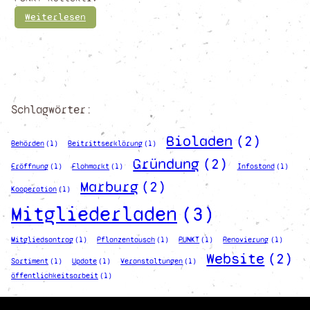
:
Weiterlesen
E
s
g
e
h
t
Schlagwörter:
b
Bioladen
(2)
a
Behörden
(1)
Beitrittserklärung
(1)
l
Gründung
(2)
Eröffnung
(1)
Flohmarkt
(1)
Infostand
(1)
d
Marburg
(2)
l
Kooperation
(1)
o
Mitgliederladen
(3)
s
:
Mitgliedsantrag
(1)
Pflanzentausch
(1)
PUNKT
(1)
Renovierung
(1)
J
Website
(2)
e
Sortiment
(1)
Update
(1)
Veranstaltungen
(1)
t
öffentlichkeitsarbeit
(1)
z
t