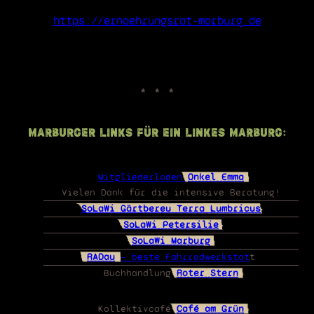
https://ernaehrungsrat-marburg.de
Marburger Links für ein linkes Marburg:
Mitgliederladen
Onkel Emma
Vielen Dank für die intensive Beratung!
SoLaWi Gärtbereu Terra Lumbricus
SoLaWi Petersilie
SoLaWi Marburg
RADau
– beste Fahrradwerkstat
t
Buchhandlung
Roter Stern
Kollektivcafé
Café am Grün