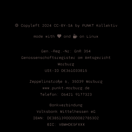
🄯 Copyleft 2024 CC-BY-SA by PUNKT Kollektiv
made with
and
on Linux
Gen.-Reg.-Nr: GnR 354
Genossenschaftsregister am Amtsgericht
Marburg
USt-ID DE361033815
Zeppelinstraße 6, 35039 Marburg
www.punkt-marburg.de
Telefon: 06421 9177323
Bankverbindung
Volksbank Mittelhessen eG
IBAN: DE38513900000082785302
BIC: VBMHDE5FXXX