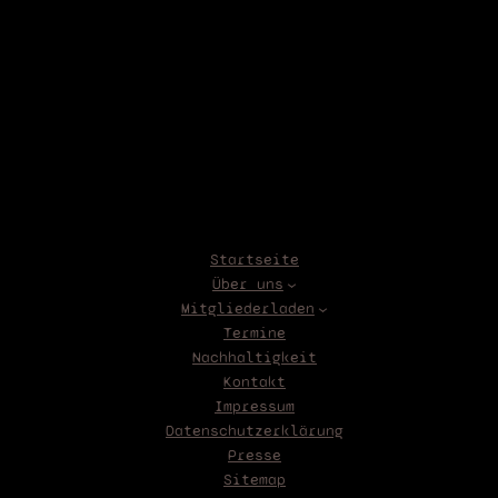
s
c
h
n
e
l
l
M
i
t
Startseite
g
Über uns
l
Mitgliederladen
i
Termine
e
Nachhaltigkeit
d
Kontakt
w
Impressum
e
Datenschutzerklärung
r
Presse
d
Sitemap
e