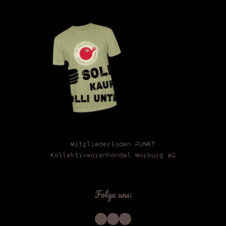
n
!
Mitgliederladen PUNKT
Kollektivwarenhandel Marburg eG
Folge uns:
Instagram
Telegram
Bluesky