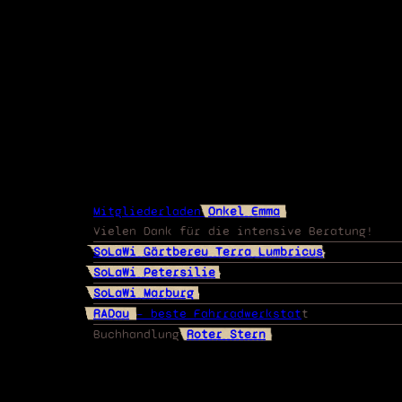
Mitgliederladen
Onkel Emma
Vielen Dank für die intensive Beratung!
SoLaWi Gärtbereu Terra Lumbricus
SoLaWi Petersilie
SoLaWi Marburg
RADau
– beste Fahrradwerkstat
t
Buchhandlung
Roter Stern