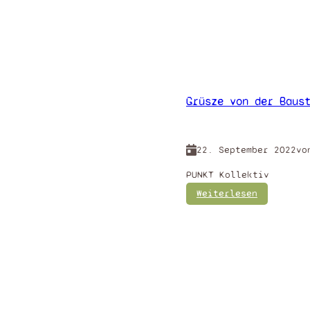
Grüsze von der Baus
22. September 2022
vo
PUNKT Kollektiv
:
Weiterlesen
G
r
ü
s
z
e
v