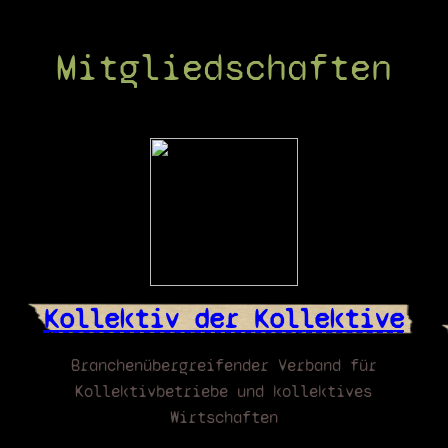
Mitgliedschaften
Kollektiv der Kollektive
Branchenübergreifender Verband für
Kollektivbetriebe und kollektives
Wirtschaften