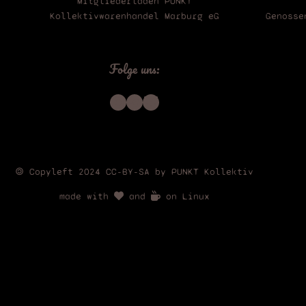
Mitgliederladen PUNKT
Kollektivwarenhandel Marburg eG
Genosse
Folge uns:
Instagram
Telegram
Bluesky
🄯 Copyleft 2024 CC-BY-SA by PUNKT Kollektiv
made with
and
on Linux