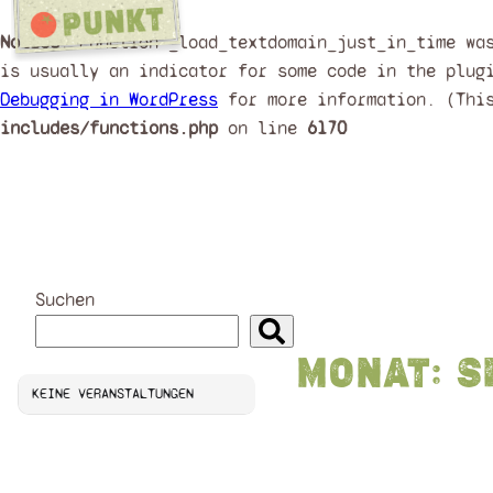
Notice
: Function _load_textdomain_just_in_time w
is usually an indicator for some code in the plug
Debugging in WordPress
for more information. (Thi
includes/functions.php
on line
6170
Zum
Inhalt
springen
Suchen
Monat:
S
KEINE VERANSTALTUNGEN