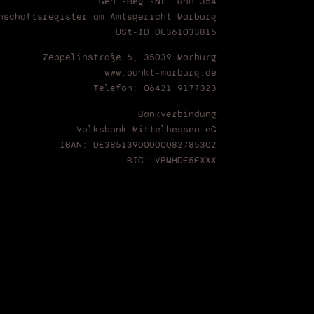
Gen.-Reg.-Nr: GnR 354
nschaftsregister am Amtsgericht Marburg
USt-ID DE361033815
Zeppelinstraße 6, 35039 Marburg
www.punkt-marburg.de
Telefon: 06421 9177323
Bankverbindung
Volksbank Mittelhessen eG
IBAN: DE38513900000082785302
BIC: VBMHDE5FXXX