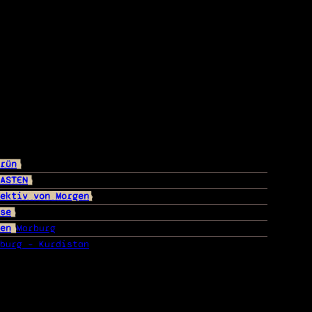
rün
ASTEN
ektiv von Morgen
se
en
Marburg
burg – Kurdistan