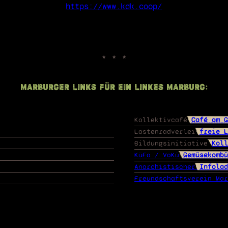
https://www.kdk.coop/
Marburger Links für ein linkes Marburg:
Kollektivcafé
Café am G
Lastenradverlei
freie L
Bildungsinitiative
Koll
KüFa / VoKü
Gemüsekombü
Anarchistischer
Infolad
Freundschaftsverein Mar