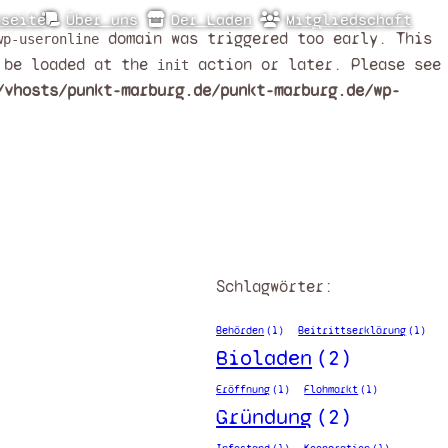
tseite
Über uns
Der Laden
Mitgliedschaft
domain was triggered too early. This
wp-useronline
d be loaded at the
action or later. Please see
init
/vhosts/punkt-marburg.de/punkt-marburg.de/wp-
Schlagwörter:
Behörden
(1)
Beitrittserklärung
(1)
Bioladen
(2)
Eröffnung
(1)
Flohmarkt
(1)
Gründung
(2)